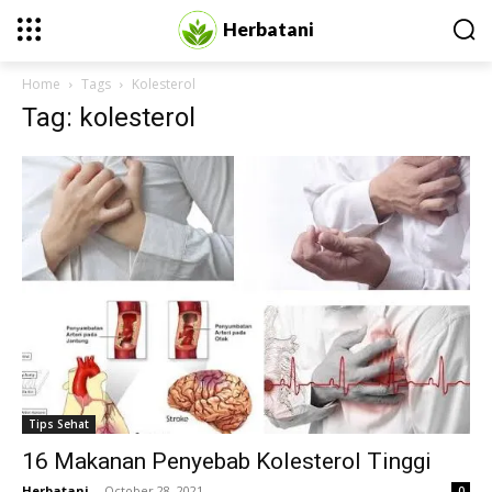
Herbatani
Home
Tags
Kolesterol
Tag: kolesterol
Tips Sehat
16 Makanan Penyebab Kolesterol Tinggi
Herbatani
-
October 28, 2021
0